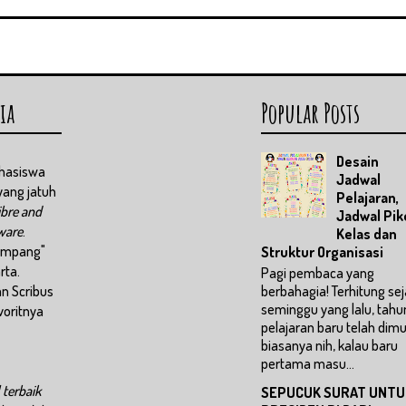
ia
Popular Posts
Desain
ahasiswa
Jadwal
yang jatuh
Pelajaran,
ibre and
Jadwal Pik
ware
.
Kelas dan
numpang"
Struktur Organisasi
rta.
Pagi pembaca yang
n Scribus
berbahagia! Terhitung se
seminggu yang lalu, tahu
voritnya
pelajaran baru telah dimul
biasanya nih, kalau baru
pertama masu...
 terbaik
SEPUCUK SURAT UNTU