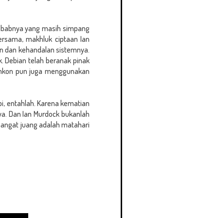
nyebabnya yang masih simpang
bersama, makhluk ciptaan Ian
an dan kehandalan sistemnya.
k. Debian telah beranak pinak
Blankon pun juga menggunakan
i, entahlah. Karena kematian
ya. Dan Ian Murdock bukanlah
mangat juang adalah matahari