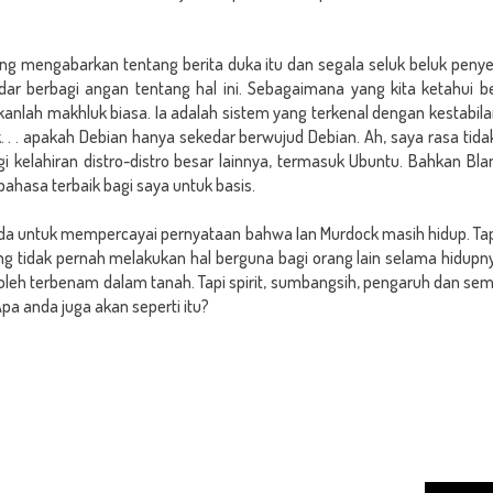
ang mengabarkan tentang berita duka itu dan segala seluk beluk pe
dar berbagi angan tentang hal ini. Sebagaimana yang kita ketahui 
nlah makhluk biasa. Ia adalah sistem yang terkenal dengan kestabil
k. . . apakah Debian hanya sekedar berwujud Debian. Ah, saya rasa tida
gi kelahiran distro-distro besar lainnya, termasuk Ubuntu. Bahkan 
bahasa terbaik bagi saya untuk basis.
a untuk mempercayai pernyataan bahwa Ian Murdock masih hidup. Tap
ng tidak pernah melakukan hal berguna bagi orang lain selama hidupn
oleh terbenam dalam tanah. Tapi spirit, sumbangsih, pengaruh dan se
a anda juga akan seperti itu?