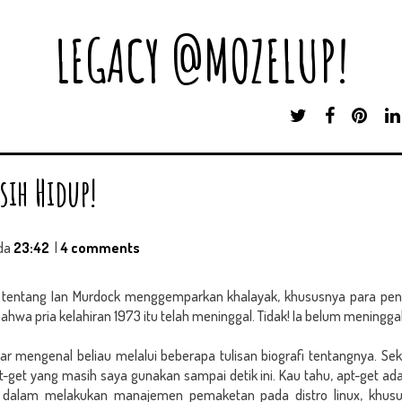
LEGACY @MOZELUP!
T
F
P
W
A
I
I
C
N
T
E
T
ih Hidup!
T
B
E
E
O
R
R
O
E
K
S
da
23:42
|
4 comments
T
 tentang Ian Murdock menggemparkan khalayak, khususnya para peng
hwa pria kelahiran 1973 itu telah meninggal. Tidak! Ia belum meninggal
 mengenal beliau melalui beberapa tulisan biografi tentangnya. Sek
-get yang masih saya gunakan sampai detik ini. Kau tahu, apt-get ada
alam melakukan manajemen pemaketan pada distro linux, khusu