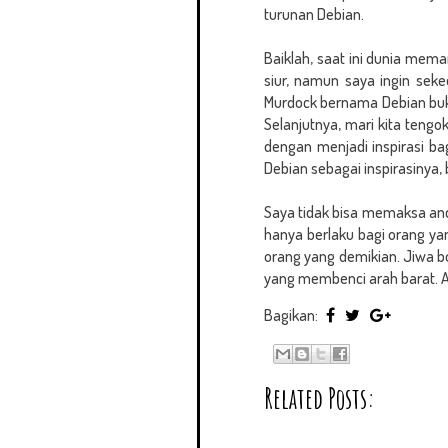
turunan Debian.
Baiklah, saat ini dunia mem
siur, namun saya ingin seke
Murdock bernama Debian buka
Selanjutnya, mari kita tengo
dengan menjadi inspirasi ba
Debian sebagai inspirasinya, 
Saya tidak bisa memaksa and
hanya berlaku bagi orang ya
orang yang demikian. Jiwa b
yang membenci arah barat. Ap
Bagikan:
Related Posts: