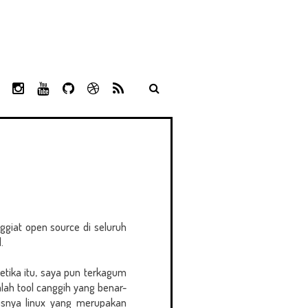
L
I
Y
G
D
R
I
N
O
I
R
S
N
S
U
T
I
S
K
T
T
H
B
E
A
U
U
B
D
G
B
B
B
I
R
E
L
N
A
E
M
giat open source di seluruh
.
etika itu, saya pun terkagum
lah tool canggih yang benar-
snya linux yang merupakan