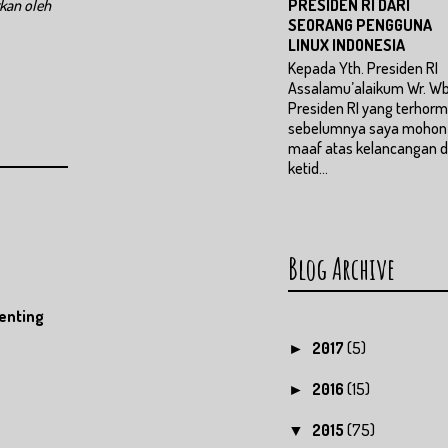
rkan oleh
PRESIDEN RI DARI
SEORANG PENGGUNA
LINUX INDONESIA
Kepada Yth. Presiden RI
Assalamu’alaikum Wr. Wb
Presiden RI yang terhorm
sebelumnya saya mohon
maaf atas kelancangan 
ketid...
Blog Archive
enting
2017
(5)
►
2016
(15)
►
2015
(75)
▼