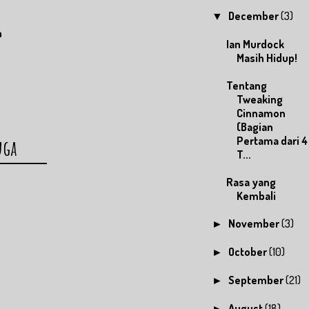
December
(3)
▼
h
Ian Murdock
Masih Hidup!
Tentang
Tweaking
Cinnamon
(Bagian
Pertama dari 4
uga
T...
Rasa yang
Kembali
November
(3)
►
October
(10)
►
September
(21)
►
August
(18)
►